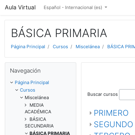
Salta al contenido principal
Aula Virtual
Español - Internacional ‎(es)‎
BÁSICA PRIMARIA
Página Principal
Cursos
Miscelánea
BÁSICA PRI
Salta Navegación
Navegación
Página Principal
Cursos
Buscar cursos
Miscelánea
MEDIA
PRIMERO
ACADÉMICA
BÁSICA
SEGUNDO
SECUNDARIA
BÁSICA PRIMARIA